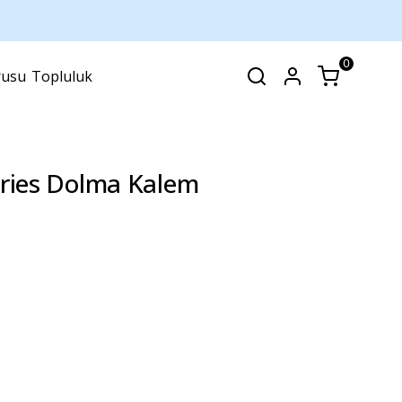
0
rusu
Topluluk
SEPET
(
0 Ürün
)
eries Dolma Kalem
Alışveriş sepetinizde hiçbir şey yok.
Alışverişe Başla