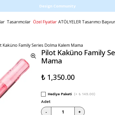
Design Community
lar
Tasarımcılar
Özel Fiyatlar
ATÖLYELER
Tasarımcı Başvu
ot Kaküno Family Series Dolma Kalem Mama
Pilot Kaküno Family S
Mama
₺ 1,350.00
Hediye Paketi
(
+ ₺ 149.00
)
Adet
-
+