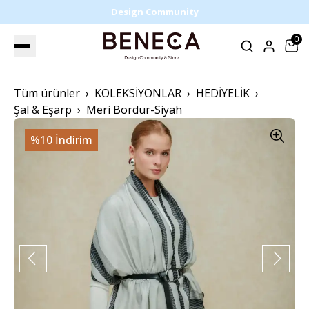
Design Community
0
Tüm ürünler
KOLEKSİYONLAR
HEDİYELİK
Şal & Eşarp
Meri Bordür-Siyah
%10 İndirim