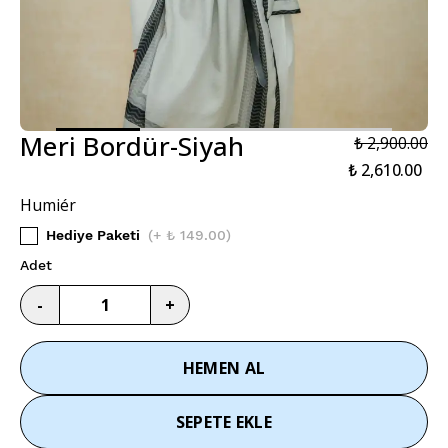
Meri Bordür-Siyah
₺ 2,900.00
₺ 2,610.00
Humiér
Hediye Paketi
(
+ ₺ 149.00
)
Adet
-
+
HEMEN AL
SEPETE EKLE