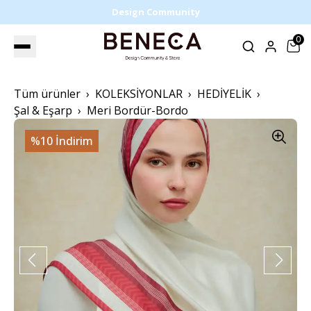
Design Community
0
Tüm ürünler
KOLEKSİYONLAR
HEDİYELİK
Şal & Eşarp
Meri Bordür-Bordo
%10 İndirim