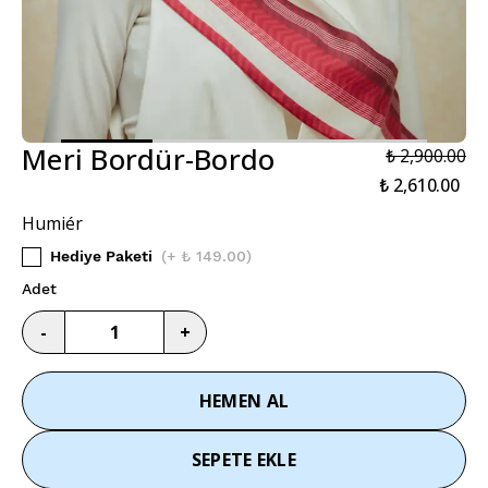
Meri Bordür-Bordo
₺ 2,900.00
₺ 2,610.00
Humiér
Hediye Paketi
(
+ ₺ 149.00
)
Adet
-
+
HEMEN AL
SEPETE EKLE