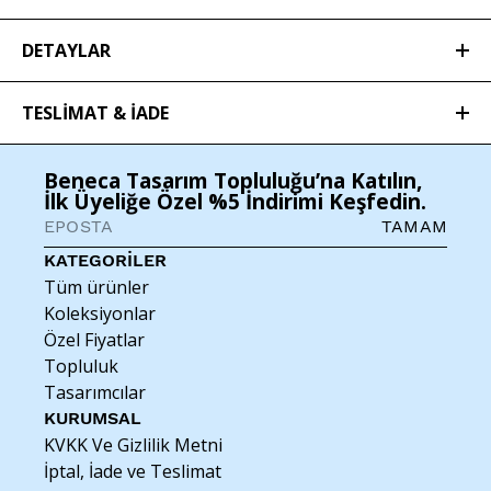
DETAYLAR
TESLİMAT & İADE
PAMUK VUAL ŞAL: %100 Pamuk Ebat: 70x200cm
Teslimat
Beneca Tasarım Topluluğu’na Katılın,
Ürün Bakımı
İlk Üyeliğe Özel %5 İndirimi Keşfedin.
Satın alınan ürünler, sipariş sırasında belirtilen adrese
3–5 iş
günü
içerisinde teslim edilir.
TAMAM
En iyi sonuç için kuru temizleme önerilmektedir.
KATEGORİLER
Elde yıkama tercih edilecekse ipeğe uygun bir
Tüm ürünler
şampuan ile soğuk su kullanılarak, nazikçe, sıkma
Koleksiyonlar
yapmadan yıkanmalıdır. Serilerek kurutulmalı,
Özel Fiyatlar
ütülenirken tersten veya pamuklu bir örtü serilerek
Topluluk
nazikçe ütülenmelidir. Parfüm, kozmetik ürünler, saç
Tasarımcılar
spreyi gibi kimyasallardan uzak tutulmalı ve yağmur
KURUMSAL
suyuna maruz bırakılmamalıdır.
KVKK Ve Gizlilik Metni
İptal, İade ve Teslimat