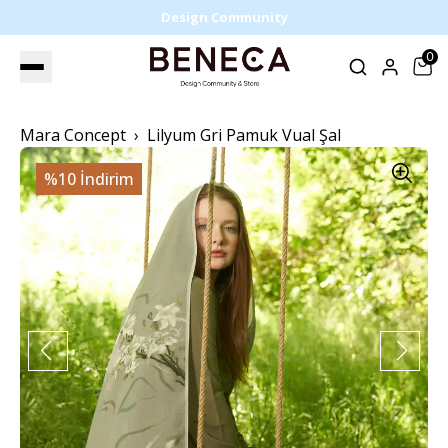
Design Community
0
Mara Concept
Lilyum Gri Pamuk Vual Şal
%10 İndirim