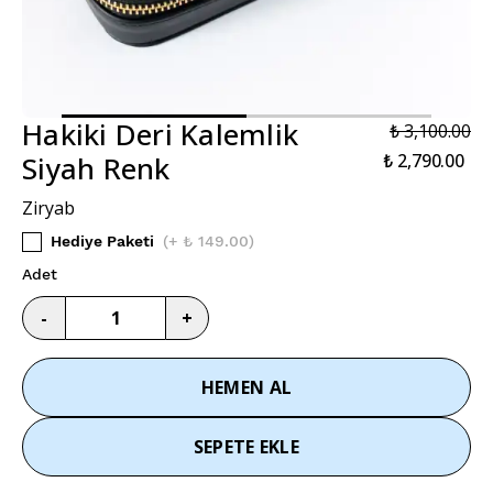
Hakiki Deri Kalemlik
₺ 3,100.00
Siyah Renk
₺ 2,790.00
Ziryab
Hediye Paketi
(
+ ₺ 149.00
)
Adet
-
+
HEMEN AL
SEPETE EKLE