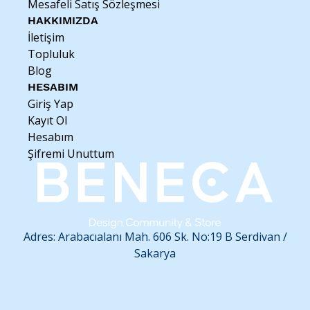
Mesafeli Satış Sözleşmesi
• Günlük kullanım ve hediye için ideal
Zarif detayları ve işlevsel yapısıyla, yazı yazmayı sevenler için
HAKKIMIZDA
uzun yıllar eşlik edecek özel bir kalemlik.
İletişim
Topluluk
Blog
HESABIM
Giriş Yap
Kayıt Ol
Hesabım
Şifremi Unuttum
Adres: Arabacıalanı Mah. 606 Sk. No:19 B
Serdivan /
Sakarya