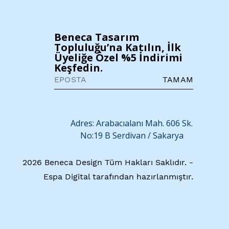
ir araya getiren zamansız bir
Beneca Tasarım
Topluluğu’na Katılın, İlk
Üyeliğe Özel %5 İndirimi
Keşfedin.
TAMAM
mayı sevenler için uzun yıllar eşlik
Adres: Arabacıalanı Mah. 606 Sk.
No:19 B
Serdivan / Sakarya
2026 Beneca Design Tüm Hakları Saklıdır. -
Espa Digital tarafından hazırlanmıştır.