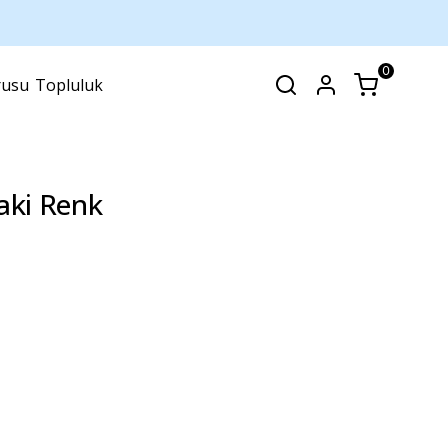
0
rusu
Topluluk
SEPET
(
0 Ürün
)
aki Renk
Alışveriş sepetinizde hiçbir şey yok.
Alışverişe Başla