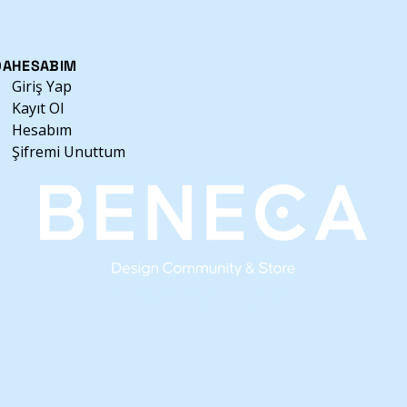
veya günlük kullanımda düzeni ve estetiği b
aksesuardır.
Özellikler
• Hakiki deri dış yüzey
DA
HESABIM
• Kalemleri koruyan 3 ayrı iç bölme
Giriş Yap
• Dayanıklı metal fermuar
Kayıt Ol
• Kompakt ve kullanışlı tasarım
Hesabım
• Günlük kullanım ve hediye için ideal
Şifremi Unuttum
Zarif detayları ve işlevsel yapısıyla, yazı yaz
edecek özel bir kalemlik.