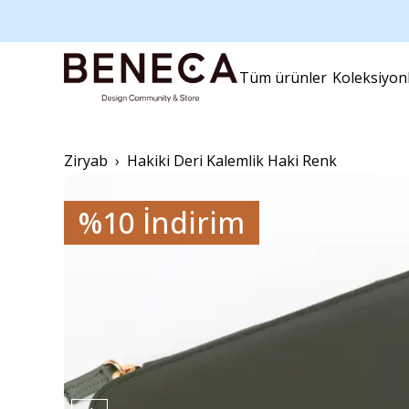
Antika Porselen
Toyo Steel
Aksesuar
DesignWorks
Doğal Ürünler
Miquelrius
Tüm ürünler
Koleksiyon
Mum Setleri
Su2000
Ziryab
Hakiki Deri Kalemlik Haki Renk
%10 İndirim