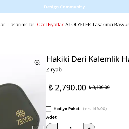
Design Community
lar
Tasarımcılar
Özel Fiyatlar
ATÖLYELER
Tasarımcı Başvu
Hakiki Deri Kalemlik H
Ziryab
₺ 2,790.00
₺ 3,100.00
Hediye Paketi
(
+ ₺ 149.00
)
Adet
-
+