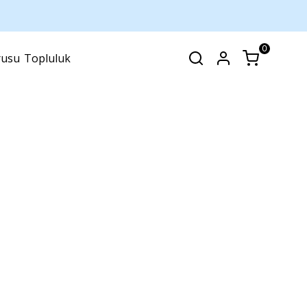
0
rusu
Topluluk
SEPET
(
0 Ürün
)
Alışveriş sepetinizde hiçbir şey yok.
Alışverişe Başla