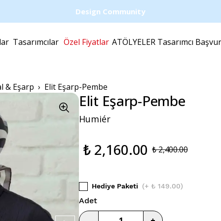
Design Community
lar
Tasarımcılar
Özel Fiyatlar
ATÖLYELER
Tasarımcı Başvu
al & Eşarp
Elit Eşarp-Pembe
Elit Eşarp-Pembe
Humiér
₺ 2,160.00
₺ 2,400.00
Hediye Paketi
(
+ ₺ 149.00
)
Adet
-
+