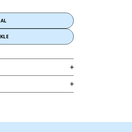
 AL
EKLE
ce kuru temizleme
'' yapılması
len adrese
3–5 iş günü
içerisinde teslim