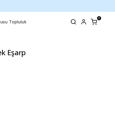
0
rusu
Topluluk
SEPET
(
0 Ürün
)
ek Eşarp
Alışveriş sepetinizde hiçbir şey yok.
Alışverişe Başla