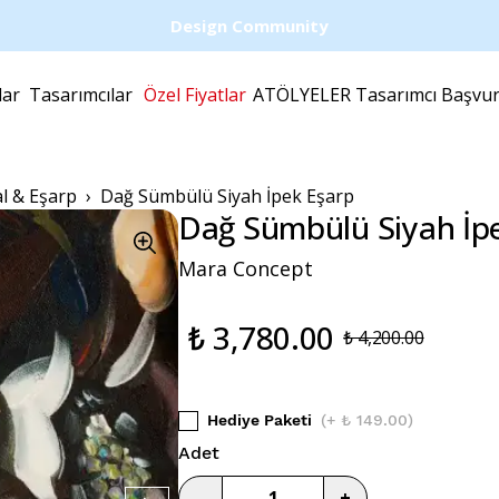
Design Community
lar
Tasarımcılar
Özel Fiyatlar
ATÖLYELER
Tasarımcı Başvu
al & Eşarp
Dağ Sümbülü Siyah İpek Eşarp
Dağ Sümbülü Siyah İp
Mara Concept
₺ 3,780.00
₺ 4,200.00
Hediye Paketi
(
+ ₺ 149.00
)
Adet
-
+