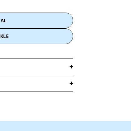
 AL
EKLE
imizin özenle seçtiğimiz kumaşlara
x90cm
len adrese
3–5 iş günü
içerisinde teslim