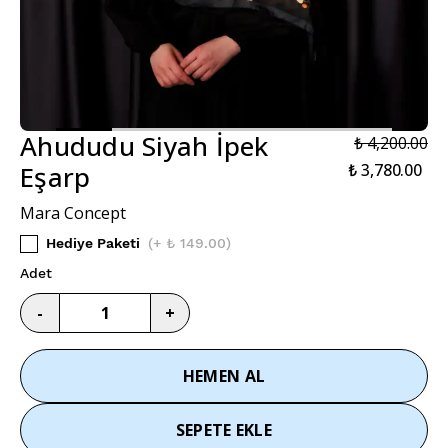
Ahududu Siyah İpek
₺ 4,200.00
Eşarp
₺ 3,780.00
Mara Concept
Hediye Paketi
(
+ ₺ 149.00
)
Adet
-
+
HEMEN AL
SEPETE EKLE