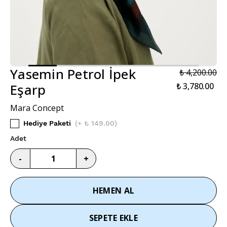
Yasemin Petrol İpek
₺ 4,200.00
Eşarp
₺ 3,780.00
Mara Concept
Hediye Paketi
(
+ ₺ 149.00
)
Adet
-
+
HEMEN AL
SEPETE EKLE