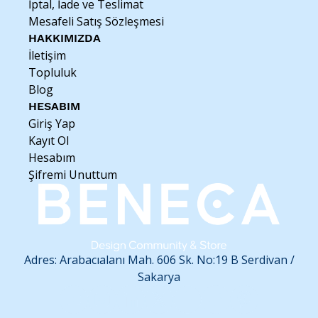
İptal, İade ve Teslimat
spreyi gibi kimyasallardan uzak tutulmalı ve yağmur
Mesafeli Satış Sözleşmesi
suyuna maruz bırakılmamalıdır.
HAKKIMIZDA
İletişim
Topluluk
Blog
HESABIM
Giriş Yap
Kayıt Ol
Hesabım
Şifremi Unuttum
Adres: Arabacıalanı Mah. 606 Sk. No:19 B
Serdivan /
Sakarya