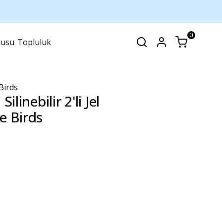
0
rusu
Topluluk
SEPET
(
0 Ürün
)
 Birds
linebilir 2'li Jel
e Birds
Alışveriş sepetinizde hiçbir şey yok.
Alışverişe Başla