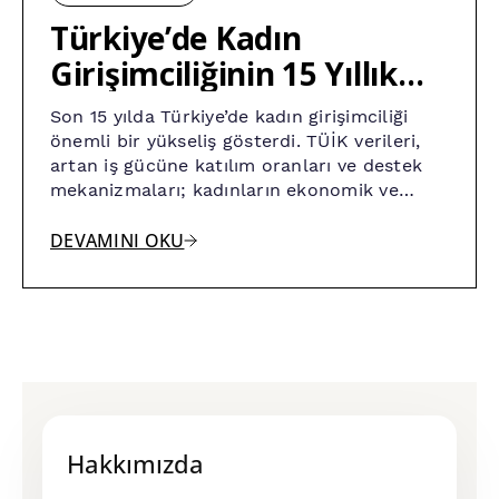
Türkiye’de Kadın
Girişimciliğinin 15 Yıllık
Yükselişi
Son 15 yılda Türkiye’de kadın girişimciliği
önemli bir yükseliş gösterdi. TÜİK verileri,
artan iş gücüne katılım oranları ve destek
mekanizmaları; kadınların ekonomik ve
sosyal dönüşümdeki rolünü güçlendiriyor.
Bu yazıda kadın girişimciliğinin gelişimini,
DEVAMINI OKU
fırsatları ve karşılaşılan zorlukları
inceliyoruz.
Hakkımızda