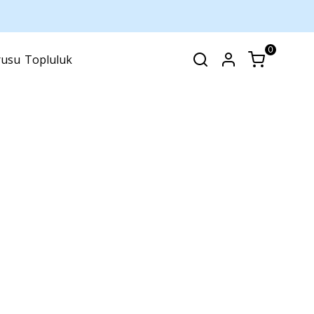
0
rusu
Topluluk
SEPET
(
0 Ürün
)
Alışveriş sepetinizde hiçbir şey yok.
Alışverişe Başla