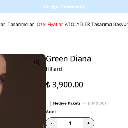
Design Community
lar
Tasarımcılar
Özel Fiyatlar
ATÖLYELER
Tasarımcı Başvu
Green Diana
Hillard
₺ 3,900.00
Hediye Paketi
(
+ ₺ 149.00
)
Adet
-
+