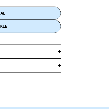
 AL
EKLE
len adrese
3–5 iş günü
içerisinde teslim