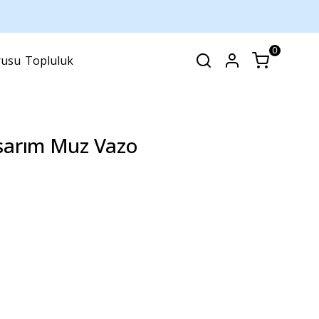
0
rusu
Topluluk
SEPET
(
0 Ürün
)
sarım Muz Vazo
Alışveriş sepetinizde hiçbir şey yok.
Alışverişe Başla