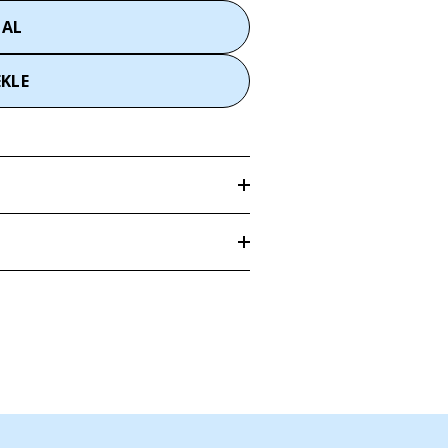
 AL
EKLE
anlı muz vazo, evinize neşeli bir hava katacak
len adrese
3–5 iş günü
içerisinde teslim