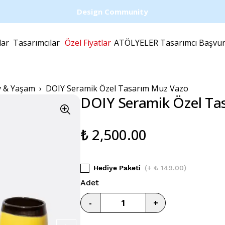
Design Community
lar
Tasarımcılar
Özel Fiyatlar
ATÖLYELER
Tasarımcı Başvu
v & Yaşam
DOIY Seramik Özel Tasarım Muz Vazo
DOIY Seramik Özel Ta
₺ 2,500.00
Hediye Paketi
(
+ ₺ 149.00
)
Adet
-
+