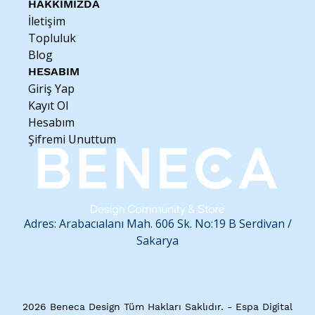
HAKKIMIZDA
Sadece bir kupa değil, günün enerjisini taşıyan küçük bir mutluluk
İletişim
kaynağı! ☀️
Topluluk
Blog
HESABIM
Giriş Yap
Kayıt Ol
Hesabım
Şifremi Unuttum
Adres: Arabacıalanı Mah. 606 Sk. No:19 B
Serdivan /
Sakarya
2026 Beneca Design Tüm Hakları Saklıdır. - Espa Digital