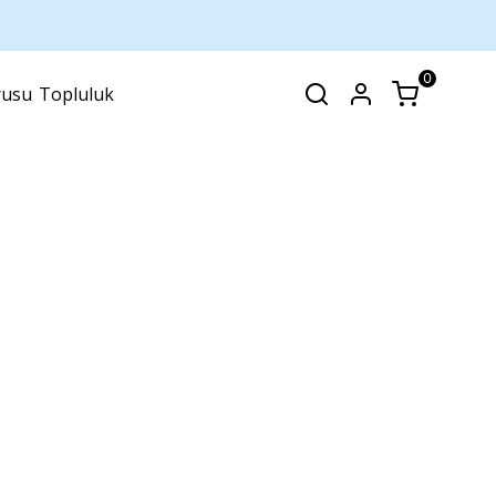
0
rusu
Topluluk
SEPET
(
0 Ürün
)
Alışveriş sepetinizde hiçbir şey yok.
Alışverişe Başla