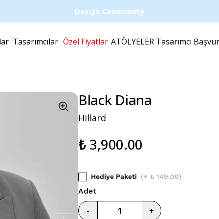
Design Community
lar
Tasarımcılar
Özel Fiyatlar
ATÖLYELER
Tasarımcı Başvu
Black Diana
Hillard
₺ 3,900.00
Hediye Paketi
(
+ ₺ 149.00
)
Adet
-
+