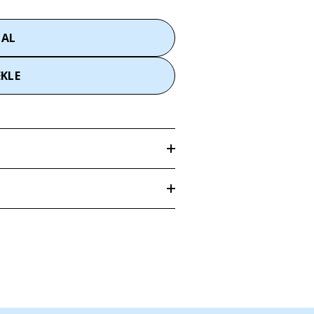
 AL
EKLE
len adrese
3–5 iş günü
içerisinde teslim