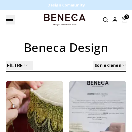
Design Community
0
Beneca Design
FİLTRE
Son eklenen
%35
%50