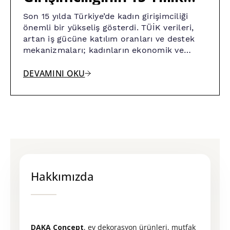
Yükselişi
Son 15 yılda Türkiye’de kadın girişimciliği
önemli bir yükseliş gösterdi. TÜİK verileri,
artan iş gücüne katılım oranları ve destek
mekanizmaları; kadınların ekonomik ve
sosyal dönüşümdeki rolünü güçlendiriyor.
Bu yazıda kadın girişimciliğinin gelişimini,
DEVAMINI OKU
fırsatları ve karşılaşılan zorlukları
inceliyoruz.
Hakkımızda
DAKA Concept
, ev dekorasyon ürünleri, mutfak