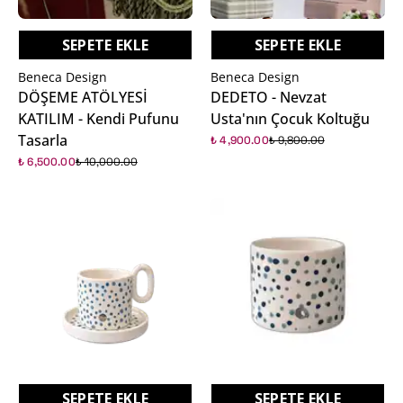
SEPETE EKLE
SEPETE EKLE
Beneca Design
Beneca Design
DÖŞEME ATÖLYESİ
DEDETO - Nevzat
KATILIM - Kendi Pufunu
Usta'nın Çocuk Koltuğu
Tasarla
₺ 4,900.00
₺ 9,800.00
₺ 6,500.00
₺ 10,000.00
%5
%5
SEPETE EKLE
SEPETE EKLE